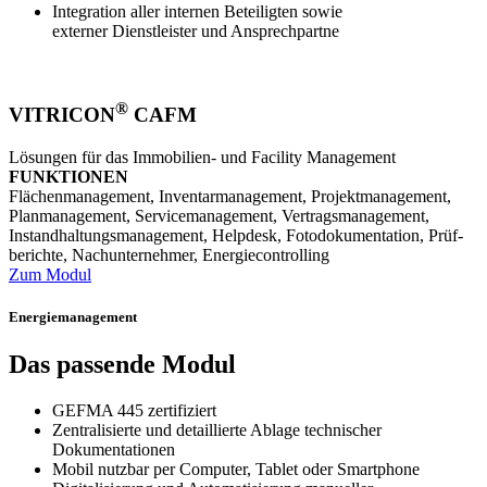
Integration aller internen Beteiligten sowie
externer Dienstleister und Ansprechpartne
®
VITRICON
CAFM
Lösungen für das Immobilien- und Facility Management
FUNKTIONEN
Flächen­­manage­ment, Inventar­­manage­ment, Projekt­­manage­ment,
Plan­­manage­ment, Service­­manage­ment, Vertrags­­manage­ment,
Instand­­haltungs­­manage­ment, Help­desk, Foto­­dokumen­tation, Prüf­­
berichte, Nach­­unternehmer, Energie­­controlling
Zum Modul
Energiemanagement
Das passende Modul
GEFMA 445 zertifiziert
Zentralisierte und detaillierte Ablage technischer
Dokumentationen
Mobil nutzbar per Computer, Tablet oder Smartphone