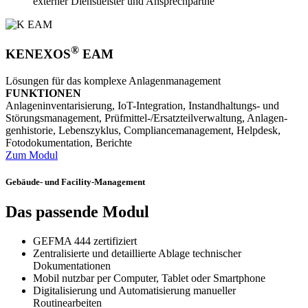
externer Dienstleister und Ansprechpartne
®
KENEXOS
EAM
Lösungen für das komplexe Anlagen­management
FUNKTIONEN
Anlagen­inventari­sierung, IoT-Inte­gration, Instan­dhaltungs- und
Störungs­manage­ment, Prüf­mittel-/Ersatzteil­verwaltung, Anlagen­
genhistorie, Lebens­zyklus, Compliance­management, Helpdesk,
Fotodo­kumenta­tion, Berichte
Zum Modul
Gebäude- und Facility-Management
Das passende Modul
GEFMA 444 zertifiziert
Zentralisierte und detaillierte Ablage technischer
Dokumentationen
Mobil nutzbar per Computer, Tablet oder Smartphone
Digitalisierung und Automatisierung manueller
Routinearbeiten