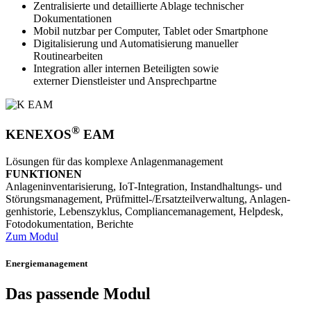
Zentralisierte und detaillierte Ablage technischer
Dokumentationen
Mobil nutzbar per Computer, Tablet oder Smartphone
Digitalisierung und Automatisierung manueller
Routinearbeiten
Integration aller internen Beteiligten sowie
externer Dienstleister und Ansprechpartne
®
KENEXOS
EAM
Lösungen für das komplexe Anlagen­management
FUNKTIONEN
Anlagen­inventari­sierung, IoT-Inte­gration, Instan­dhaltungs- und
Störungs­manage­ment, Prüf­mittel-/Ersatzteil­verwaltung, Anlagen­
genhistorie, Lebens­zyklus, Compliance­management, Helpdesk,
Fotodo­kumenta­tion, Berichte
Zum Modul
Energiemanagement
Das passende Modul