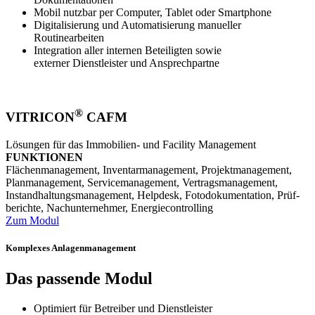
Mobil nutzbar per Computer, Tablet oder Smartphone
Digitalisierung und Automatisierung manueller
Routinearbeiten
Integration aller internen Beteiligten sowie
externer Dienstleister und Ansprechpartne
®
VITRICON
CAFM
Lösungen für das Immobilien- und Facility Management
FUNKTIONEN
Flächen­­manage­ment, Inventar­­manage­ment, Projekt­­manage­ment,
Plan­­manage­ment, Service­­manage­ment, Vertrags­­manage­ment,
Instand­­haltungs­­manage­ment, Help­desk, Foto­­dokumen­tation, Prüf­­
berichte, Nach­­unternehmer, Energie­­controlling
Zum Modul
Komplexes Anlagenmanagement
Das passende Modul
Optimiert für Betreiber und Dienstleister