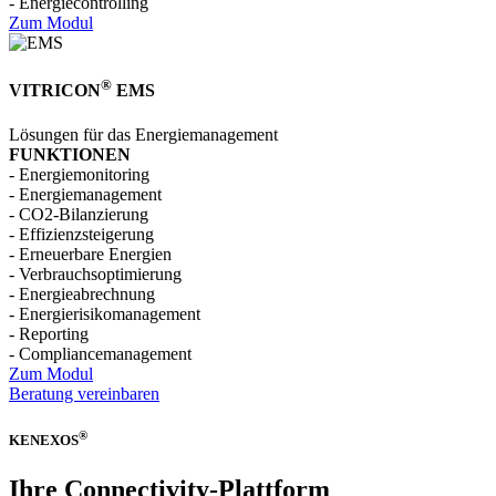
- Energie­controlling
Zum Modul
®
VITRICON
EMS
Lösungen für das Energiemanagement
FUNKTIONEN
- Energie­monitoring
- Energie­management
- CO2-Bilanzierung
- Effizienz­steigerung
- Erneuerbare Energien
- Verbrauchs­optimierung
- Energie­abrechnung
- Energie­risiko­management
- Reporting
- Compliance­management
Zum Modul
Beratung vereinbaren
®
KENEXOS
Ihre Connectivity-Plattform