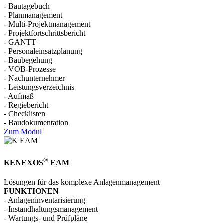
- Bau­tage­buch
- Plan­manage­ment
- Multi-Projekt­manage­ment
- Projektfortschrittsbericht
- GANTT
- Personaleinsatzplanung
- Bau­begeh­ung
- VOB-­Prozesse
- Nach­unter­nehmer
- Leis­tungs­verzeich­nis
- Aufmaß
- Regie­bericht
- Check­listen
- Bau­dokumenta­tion
Zum Modul
®
KENEXOS
EAM
Lösungen für das komplexe Anlagen­management
FUNKTIONEN
- Anlagen­inventari­sierung
- Instan­dhaltungsmanagement
- Wartungs- und Prüfpläne