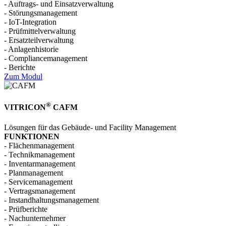
- Auftrags- und Einsatzverwaltung
- Störungs­manage­ment
- IoT-Inte­gration
- Prüf­mittelverwaltung
- Ersatzteil­verwaltung
- Anlagen­historie
- Compliance­management
- Berichte
Zum Modul
®
VITRICON
CAFM
Lösungen für das Gebäude- und Facility Management
FUNKTIONEN
- Flächen­manage­ment
- Technikmanagement
- Inventar­manage­ment
- Plan­manage­ment
- Service­manage­ment
- Vertrags­manage­ment
- Instand­haltungs­manage­ment
- Prüf­berichte
- Nach­unternehmer